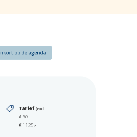
nkort op de agenda
Tarief
(excl.
BTW)
€ 1125,-