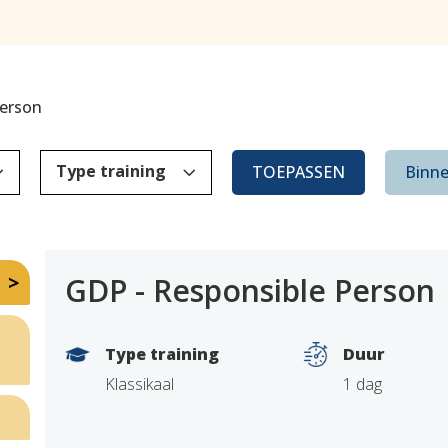
Person
3
3
Type training
TOEPASSEN
Binne
GDP - Responsible Person
Type training
Duur
Klassikaal
1 dag