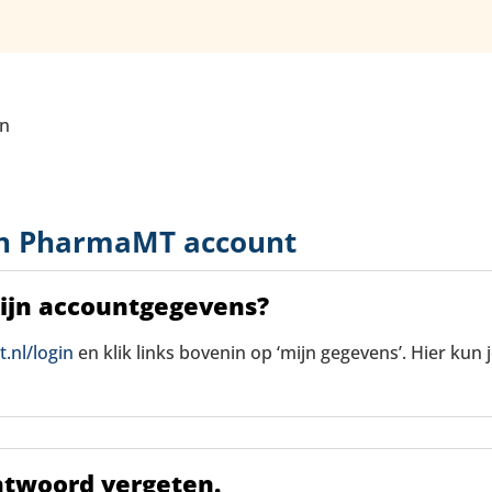
en
jn PharmaMT account
mijn accountgegevens?
nl/login
en klik links bovenin op ‘mijn gegevens’. Hier kun 
htwoord vergeten.