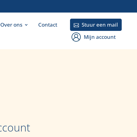
Over ons
Contact
Stuur een mail

Mijn account
ccount