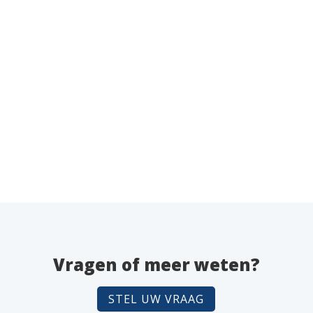
Remco van Hemert
Acceptance Quality limit Het inspecteren van
een batch levert waardevolle informatie over
de...
Vragen of meer weten?
STEL UW VRAAG